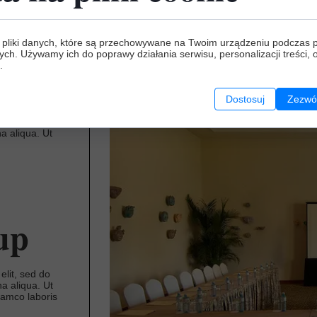
elit, sed do
a aliqua. Ut
 pliki danych, które są przechowywane na Twoim urządzeniu podczas 
lamco laboris
ych. Używamy ich do poprawy działania serwisu, personalizacji treści, 
irure dolor in
.
 fugiat nulla
dent, sunt in
.
Dostosuj
Zezwól
elit, sed do
a aliqua. Ut
up
elit, sed do
a aliqua. Ut
lamco laboris