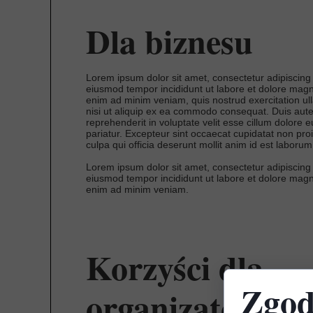
Dla biznesu
Lorem ipsum dolor sit amet, consectetur adipiscing 
eiusmod tempor incididunt ut labore et dolore magn
enim ad minim veniam, quis nostrud exercitation ul
nisi ut aliquip ex ea commodo consequat. Duis aute 
reprehenderit in voluptate velit esse cillum dolore eu
pariatur. Excepteur sint occaecat cupidatat non proi
culpa qui officia deserunt mollit anim id est laborum
Lorem ipsum dolor sit amet, consectetur adipiscing 
eiusmod tempor incididunt ut labore et dolore magn
enim ad minim veniam.
Korzyści dla
Zgod
organizatora