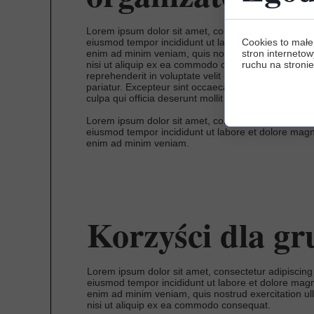
Lorem ipsum dolor sit amet, consectetur adipiscing 
eiusmod tempor incididunt ut labore et dolore magn
Cookies to małe
enim ad minim veniam, quis nostrud exercitation ul
stron internetow
nisi ut aliquip ex ea commodo consequat. Duis aute 
ruchu na stronie
reprehenderit in voluptate velit esse cillum dolore eu
pariatur. Excepteur sint occaecat cupidatat non proi
culpa qui officia deserunt mollit anim id est laborum
Lorem ipsum dolor sit amet, consectetur adipiscing 
eiusmod tempor incididunt ut labore et dolore magn
enim ad minim veniam.
Korzyści dla gr
Lorem ipsum dolor sit amet, consectetur adipiscing 
eiusmod tempor incididunt ut labore et dolore magn
enim ad minim veniam, quis nostrud exercitation ul
nisi ut aliquip ex ea commodo consequat.