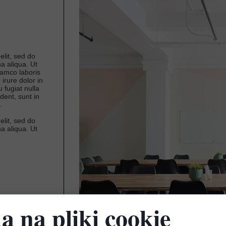
elit, sed do
a aliqua. Ut
lamco laboris
irure dolor in
 fugiat nulla
dent, sunt in
.
elit, sed do
a aliqua. Ut
a na pliki cookie